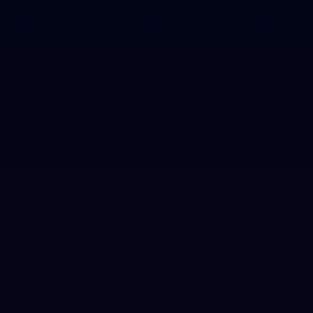
App zet in op blessurevrij hardlopen
Uit onderzoek blijkt dat een blessure voor meer dan 48
procent van de gestopte hardlopers de belangrijkste
reden is om hardloopactiviteiten te staken. Daarmee is