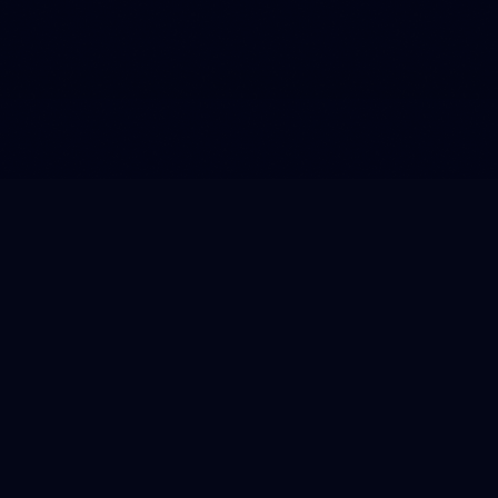
Limitless thinking
Na twee opeenvolgende Tour-overwinningen,
gekenmerkt door grenzeloze innovatie en vooruitgang,
moest Team Visma | Lease a Bike dit jaar opnieuw het
tenue aanpassen van de UCI. De route van Florence
naar Nice, van de plek waar het zaadje van de
Renaissance werd geplant naar het land waar het